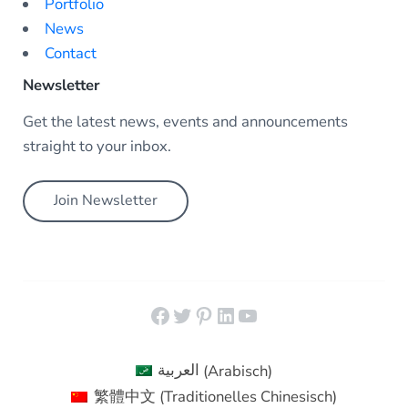
Portfolio
News
Contact
Newsletter
Get the latest news, events and announcements
straight to your inbox.
Join Newsletter
Facebook
Twitter
Pinterest
LinkedIn
YouTube
العربية
(
Arabisch
)
繁體中文
(
Traditionelles Chinesisch
)