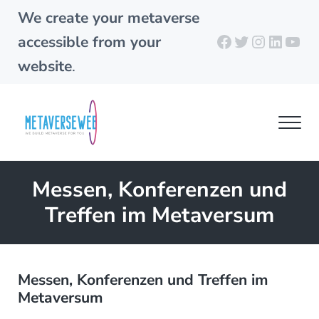
Skip to main content
Skip to header right navigation
Skip to site footer
We create your metaverse
Facebook
Twitter
Instagra
Linked
You
accessible from your
website
.
Men
metaverseweb.cloud
Building your metaverse
Messen, Konferenzen und
Treffen im Metaversum
Messen, Konferenzen und Treffen im
Metaversum