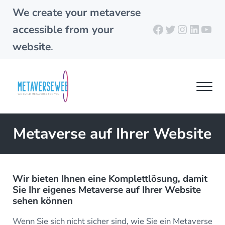
Skip to main content
Skip to header right navigation
Skip to site footer
We create your metaverse
Facebook
Twitter
Instagra
Linked
You
accessible from your
website
.
Men
metaverseweb.cloud
Building your metaverse
Metaverse auf Ihrer Website
Wir bieten Ihnen eine Komplettlösung, damit
Sie Ihr eigenes Metaverse auf Ihrer Website
sehen können
Wenn Sie sich nicht sicher sind, wie Sie ein Metaverse