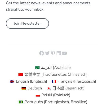
Get the latest news, events and announcements
straight to your inbox.
Join Newsletter
Facebook
Twitter
Pinterest
LinkedIn
YouTube
العربية
(
Arabisch
)
繁體中文
(
Traditionelles Chinesisch
)
English
(
Englisch
)
Français
(
Französisch
)
Deutsch
日本語
(
Japanisch
)
Polski
(
Polnisch
)
Português
(
Portugiesisch, Brasilien
)