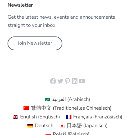
Newsletter
Get the latest news, events and announcements
straight to your inbox.
Join Newsletter
Facebook
Twitter
Pinterest
LinkedIn
YouTube
العربية
(
Arabisch
)
繁體中文
(
Traditionelles Chinesisch
)
English
(
Englisch
)
Français
(
Französisch
)
Deutsch
日本語
(
Japanisch
)
Polski
(
Polnisch
)