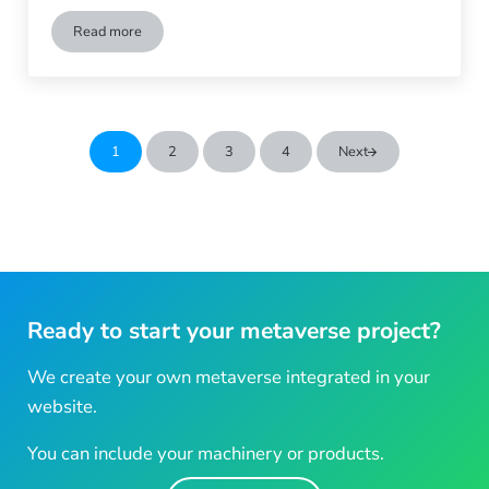
Read more
Häufig gestellte Fragen zum Metaverse
1
2
3
4
Next
Go to page
Go to page
Go to page
Go to page
Ready to start your metaverse project?
We create your own metaverse integrated in your
website.
You can include your machinery or products.