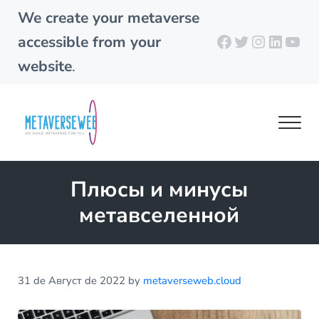
Skip to main content
Skip to header right navigation
Skip to site footer
We create your metaverse
Facebook
Twitter
Instagra
Linked
You
accessible from your
website
.
Men
metaverseweb.cloud
Building your metaverse
Плюсы и минусы
метавселенной
31 de Август de 2022
by
metaverseweb.cloud