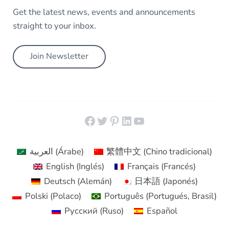
Get the latest news, events and announcements
straight to your inbox.
Join Newsletter
Facebook
Twitter
Pinterest
LinkedIn
YouTube
العربية
(
Árabe
)
繁體中文
(
Chino tradicional
)
English
(
Inglés
)
Français
(
Francés
)
Deutsch
(
Alemán
)
日本語
(
Japonés
)
Polski
(
Polaco
)
Português
(
Portugués, Brasil
)
Русский
(
Ruso
)
Español