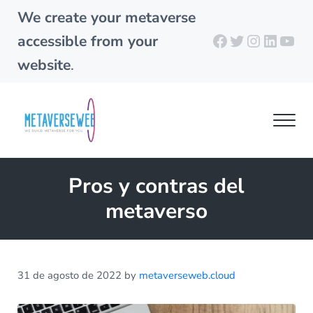
Skip to main content
Skip to header right navigation
Skip to site footer
We create your metaverse
Facebook
Twitter
Instagra
Linked
You
accessible from your
website
.
Men
metaverseweb.cloud
Building your metaverse
Pros y contras del
metaverso
31 de agosto de 2022
by
metaverseweb.cloud