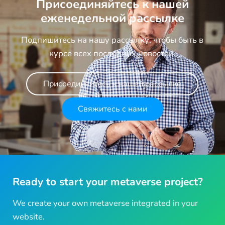
Присоединяйтесь к нашей
еженедельной рассылке
Подпишитесь на нашу рассылку, чтобы быть в
курсе всех последних новостей.
Присоединяйтесь к нашей рассылке
Свяжитесь с нами
Ready to start your metaverse project?
We create your own metaverse integrated in your
website.