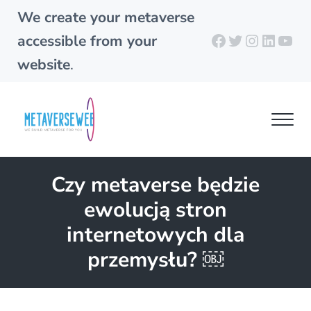
Skip to main content
Skip to header right navigation
Skip to site footer
We create your metaverse
Facebook
Twitter
Instagra
Linked
You
accessible from your
website
.
Men
metaverseweb.cloud
Building your metaverse
Czy metaverse będzie
ewolucją stron
internetowych dla
przemysłu? ￼