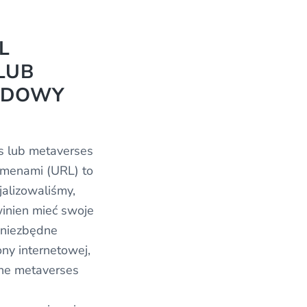
L
LUB
RDOWY
s lub metaverses
menami (URL) to
jalizowaliśmy,
inien mieć swoje
 niezbędne
ony internetowej,
sne metaverses