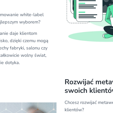
amowanie white-label
ajlepszym wyborem?
nie daje klientom
isko, dzięki czemu mogą
chy fabryki, salonu czy
ałkowicie wolny świat,
ie dotyka.
Rozwijać meta
swoich klient
Chcesz rozwijać metawe
klientów?