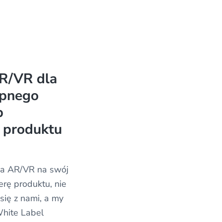
R/VR dla
ępnego
b
 produktu
nia AR/VR na swój
erę produktu, nie
 się z nami, a my
White Label