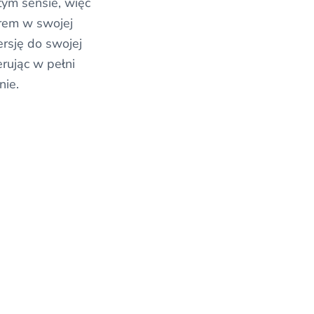
tym sensie, więc
erem w swojej
rsję do swojej
erując w pełni
nie.