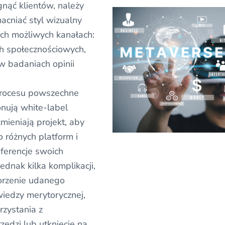
gnąć klientów, należy
acniać styl wizualny
ich możliwych kanałach:
ch społecznościowych,
 w badaniach opinii
rocesu powszechne
onują white-label
mieniają projekt, aby
 różnych platform i
ferencje swoich
 jednak kilka komplikacji,
worzenie udanego
wiedzy merytorycznej,
rzystania z
ędzi lub utknięcie na