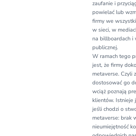
zaufanie i przycią
powielać lub wzm
firmy we wszystk
w sieci, w media
na billboardach i
publicznej.
W ramach tego p
jest, że firmy dok
metaverse. Czyli z
dostosować go do
wciąż poznają pre
klientów. Istnieje
jeśli chodzi o st
metaverse: brak 
nieumiejętność ko
odpowiednich narz