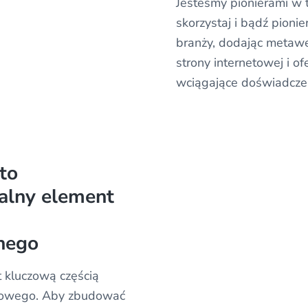
Jesteśmy pionierami w 
skorzystaj i bądź pioni
branży, dodając metawe
strony internetowej i of
wciągające doświadcze
to
alny element
nego
t kluczową częścią
sowego. Aby zbudować