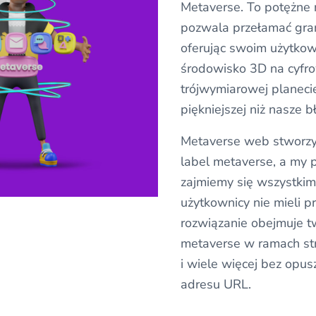
Metaverse. To potężne 
pozwala przełamać gran
oferując swoim użytko
środowisko 3D na cyfro
trójwymiarowej planecie
piękniejszej niż nasze b
Metaverse web stworzy 
label metaverse, a my 
zajmiemy się wszystkim
użytkownicy nie mieli 
rozwiązanie obejmuje t
metaverse w ramach str
i wiele więcej bez opu
adresu URL.