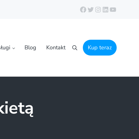
Facebook
Twitter
Instagram
LinkedIn
YouTube
ługi
Blog
Kontakt
Kup teraz
Szukaj
kietą