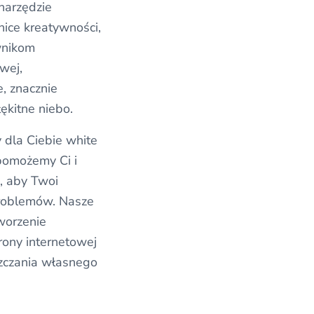
narzędzie
ice kreatywności,
wnikom
wej,
, znacznie
łękitne niebo.
dla Ciebie white
pomożemy Ci i
, aby Twoi
problemów. Nasze
worzenie
ony internetowej
szczania własnego