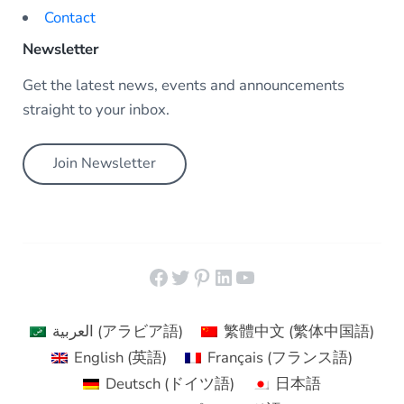
Contact
Newsletter
Get the latest news, events and announcements
straight to your inbox.
Join Newsletter
Facebook
Twitter
Pinterest
LinkedIn
YouTube
العربية
(
アラビア語
)
繁體中文
(
繁体中国語
)
English
(
英語
)
Français
(
フランス語
)
Deutsch
(
ドイツ語
)
日本語