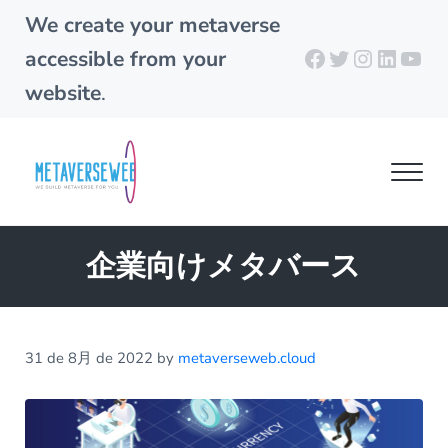
Skip to main content
Skip to header right navigation
Skip to site footer
We create your metaverse
Facebook
Twitter
Instagra
Linked
You
accessible from your
website
.
Men
metaverseweb.cloud
Building your metaverse
企業向けメタバース
31 de 8月 de 2022
by
metaverseweb.cloud