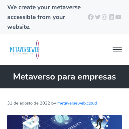
Skip to main content
Skip to header right navigation
Skip to site footer
We create your metaverse
Facebook
Twitter
Instagra
Linked
You
accessible from your
website
.
Men
metaverseweb.cloud
Building your metaverse
Metaverso para empresas
31 de agosto de 2022
by
metaverseweb.cloud