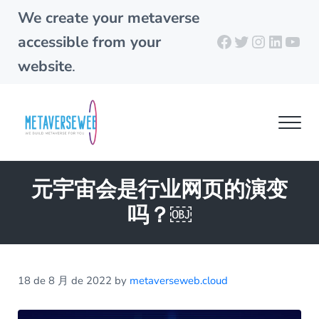
Skip to main content
Skip to header right navigation
Skip to site footer
We create your metaverse
Facebook
X
Instagra
Linked
You
accessible from your
website
.
Men
metaverseweb.cloud
Building your metaverse
元宇宙会是行业网页的演变
吗？￼
18 de 8 月 de 2022
by
metaverseweb.cloud