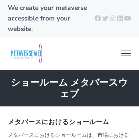
Skip to main content
Skip to header right navigation
Skip to site footer
We create your metaverse
Facebook
Twitter
Instagra
Linked
You
accessible from your
website
.
Men
metaverseweb.cloud
Building your metaverse
ショールーム メタバースウ
ェブ
メタバースにおけるショールーム
メタバースにおけるショールームは、市場における