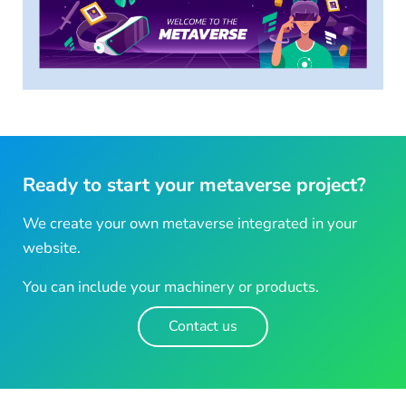
Ready to start your metaverse project?
We create your own metaverse integrated in your
website.
You can include your machinery or products.
Contact us