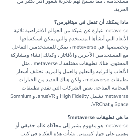
مستخدميه ، مما يسمح لهم بتجربة شعور أكبر بكثير من
الحرية.
ماذا يمكنك أن تفعل في ميتافيرس؟
metaverse عبارة عن شبكة من العوالم الافتراضية ثلاثية
الأبعاد التي أنشأها المستخدم والتي يمكن استكشافها
وتخصيصها. في metaverse ، يمكن للمستخدمين التفاعل
مع المستخدمين الآخرين والأفاتار ، وكذلك إنشاء ومشاركة
المحتوى. هناك تطبيقات مختلفة لـ metaverse ، مثل
الألعاب والترفيه والتعليم والعمل والمزيد. تختلف أسعار
تطبيقات metaverse ، ولكن هناك العديد من الخيارات
المجانية المتاحة. بعض الشركات التي تقدم تطبيقات
metaverse تشمل High Fidelity و JanusVR و Somnium
Space و VRChat.
ما هي تطبيقات metaverse؟
metaverse هو مفهوم يشير إلى محاكاة عالم حقيقي أو
وهمي على جهاز كمبيوتر. نشأت هذه الفكرة في كتب