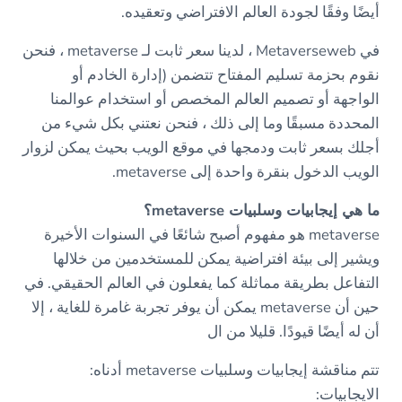
أيضًا وفقًا لجودة العالم الافتراضي وتعقيده.
في Metaverseweb ، لدينا سعر ثابت لـ metaverse ، فنحن
نقوم بحزمة تسليم المفتاح تتضمن (إدارة الخادم أو
الواجهة أو تصميم العالم المخصص أو استخدام عوالمنا
المحددة مسبقًا وما إلى ذلك ، فنحن نعتني بكل شيء من
أجلك بسعر ثابت ودمجها في موقع الويب بحيث يمكن لزوار
الويب الدخول بنقرة واحدة إلى metaverse.
ما هي إيجابيات وسلبيات metaverse؟
metaverse هو مفهوم أصبح شائعًا في السنوات الأخيرة
ويشير إلى بيئة افتراضية يمكن للمستخدمين من خلالها
التفاعل بطريقة مماثلة كما يفعلون في العالم الحقيقي. في
حين أن metaverse يمكن أن يوفر تجربة غامرة للغاية ، إلا
أن له أيضًا قيودًا. قليلا من ال
تتم مناقشة إيجابيات وسلبيات metaverse أدناه:
الايجابيات: