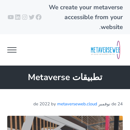
Skip to header right navigation
Skip to main content
Skip to site footer
We create your metaverse
تويتر
فيسبوك
إنستجرام
لينكد إن
يوتيو
accessible from your
.
website
Menu
metaverseweb.cloud
Building your metaverse
تطبيقات Metaverse
24 de نوفمبر de 2022
metaverseweb.cloud
by